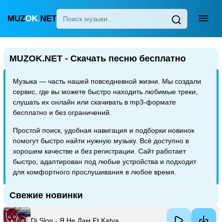
MUZ
OK
.
NET
Главная
MUZOK.NET - Скачать песню бесплатно
Популярные
Музыка — часть нашей повседневной жизни. Мы создали
Новинки
сервис, где вы можете быстро находить любимые треки,
Поп
слушать их онлайн или скачивать в mp3-формате
бесплатно и без ограничений.
Детские песни
Простой поиск, удобная навигация и подборки новинок
Для сна
помогут быстро найти нужную музыку. Всё доступно в
хорошем качестве и без регистрации. Сайт работает
Узбекская
быстро, адаптирован под любые устройства и подходит
Украинская
для комфортного прослушивания в любое время.
Свежие новинки
Dj Slon - Я Не Дам Ft Katya