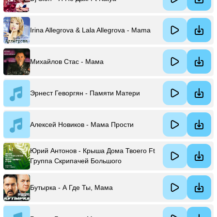
Irina Allegrova & Lala Allegrova - Mama
Михайлов Стас - Мама
Эрнест Геворгян - Памяти Матери
Алексей Новиков - Мама Прости
Юрий Антонов - Крыша Дома Твоего Ft
Группа Скрипачей Большого
Симфонического Оркестра Всесоюзного
Радио И Центрального Телевидения &
Бутырка - А Где Ты, Мама
Динамик