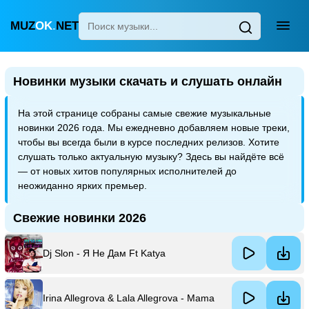
MUZ
OK
.
NET
Главная
Новинки музыки скачать и слушать онлайн
Популярные
На этой странице собраны самые свежие музыкальные
Новинки
новинки 2026 года. Мы ежедневно добавляем новые треки,
Поп
чтобы вы всегда были в курсе последних релизов. Хотите
слушать только актуальную музыку? Здесь вы найдёте всё
Детские песни
— от новых хитов популярных исполнителей до
неожиданно ярких премьер.
Для сна
Узбекская
Свежие новинки 2026
Украинская
Dj Slon - Я Не Дам Ft Katya
Irina Allegrova & Lala Allegrova - Mama