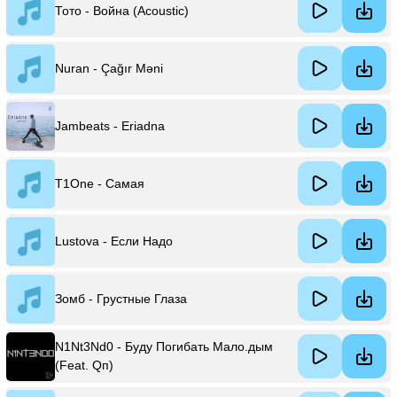
Тото - Война (Acoustic)
Nuran - Çağır Məni
Jambeats - Eriadna
T1One - Самая
Lustova - Если Надо
Зомб - Грустные Глаза
N1Nt3Nd0 - Буду Погибать Мало.дым
(Feat. Qп)