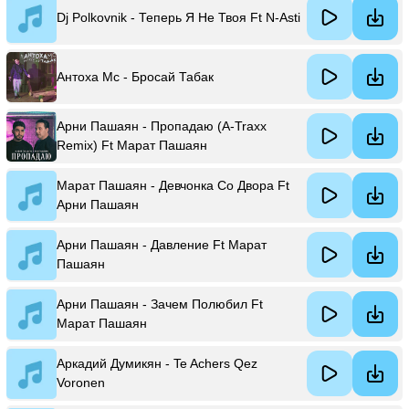
Dj Polkovnik - Теперь Я Не Твоя Ft N-Asti
Антоха Мс - Бросай Табак
Арни Пашаян - Пропадаю (A-Traxx
Remix) Ft Марат Пашаян
Марат Пашаян - Девчонка Со Двора Ft
Арни Пашаян
Арни Пашаян - Давление Ft Марат
Пашаян
Арни Пашаян - Зачем Полюбил Ft
Марат Пашаян
Аркадий Думикян - Te Achers Qez
Voronen