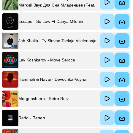
Мягкий Звук Для Сна Младенцев (Feat.
Терапия Белым Шумом/Детский Сон)
Escape - So Low Ft Danya Milohin
Jah Khalib - Ty Slovno Tselaja Vselennaja
Lev Koshkarov - Moye Serdce
Hammali & Navai - Devochka-Voyna
Morgenshtern - Retro Rejv
Redo - Пепел