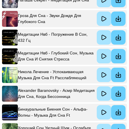
Гроза Для Сна - Звуки Дождя Для
Глубокого Сна
Медитации Нвб - Погружение В Сон,
432 Гц
Медитации Нвб - Глубокий Сон, Музыка
Для Сна И Снятия Стресса
Никола Лечение - Успокаивающая
Музыка Для Сна Ft Расслабляющий
Музыка Мастер
Alexander Baranovsky - Асмр Медитация
Для Сна, Когда Бессонница
Бинауральные Биения Сон - Альфа-
Волны - Музыка Для Сна Ft
Бинауральные Биения Глубокий Сон &
Спящая Музыка
Хороший Сон Уютный Шум - Ослабьте