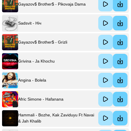
Gayazov$ Brother$ - Pikovaja Dama
Sadsvit - Ніч
Gayazov$ Brother$ - Grizli
Grivina - Ja Khochu
Angina - Bolela
Afric Simone - Hafanana
Hammali - Bozhe, Kak Zaviduyu Ft Navai
& Jah Khalib