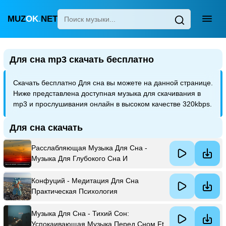
MUZ
OK
.
NET
Главная
Для сна mp3 скачать бесплатно
Популярные
Скачать бесплатно Для сна вы можете на данной странице.
Новинки
Ниже представлена доступная музыка для скачивания в
Поп
mp3 и прослушивания онлайн в высоком качестве 320kbps.
Детские песни
Для сна скачать
Для сна
Расслабляющая Музыка Для Сна -
Узбекская
Музыка Для Глубокого Сна И
Восстановления Сил Ft Музыка Для
Украинская
Работы И Фона & Звуки Природы & And
Конфуций - Медитация Для Сна
Music Of Nature For You
Практическая Психология
Музыка Для Сна - Тихий Сон:
Успокаивающая Музыка Перед Сном Ft