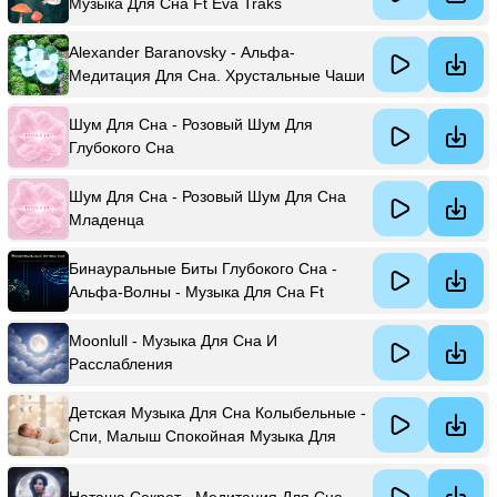
Музыка Для Сна Ft Eva Traks
Alexander Baranovsky - Альфа-
Медитация Для Сна. Хрустальные Чаши
И Йога-Нидра
Шум Для Сна - Розовый Шум Для
Глубокого Сна
Шум Для Сна - Розовый Шум Для Сна
Младенца
Бинауральные Биты Глубокого Сна -
Альфа-Волны - Музыка Для Сна Ft
Бинауральные Биты Сон &
Бинауральные Биения Музыка Для Сна
Moonlull - Музыка Для Сна И
Расслабления
Детская Музыка Для Сна Колыбельные -
Спи, Малыш Спокойная Музыка Для
Глубокого Сна
Наташа Секрет - Медитация Для Сна