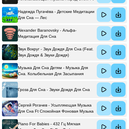
Музыка Для Медитации & Спокойная
Фоновая Музыка & Музыка Релакс
Надежда Пугачёва - Детские Медитации
Коллекция & Музыка Для Йоги & And
Для Сна — Лес
Ambient
Alexander Baranovsky - Альфа-
Медитация Для Сна
Звук Вокруг - Звук Дождя Для Сна (Feat.
Звук Дождя & Звуки Дождя)
Музыка Для Сна Детям - Музыка Для
Сна. Колыбельная Для Засыпания
Младенца
Гроза Для Сна - Звуки Дождя Для Сна
Сергей Рогачев - Усыпляющая Музыка
Для Сна Ft Спокойная Фоновая Музыка
& Расслабляющая Музыка Для Сна
Piano For Babies - 432 Гц Мягкая